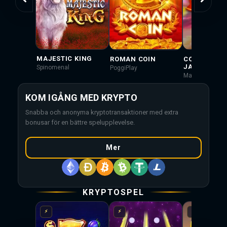
MAJESTIC KING
ROMAN COIN
COIN CRAZE
JACKPOT
Spinomenal
PoggiPlay
Mancala
KOM IGÅNG MED KRYPTO
Snabba och anonyma kryptotransaktioner med extra
bonusar för en bättre spelupplevelse.
Mer
KRYPTOSPEL
⚡
⚡
⚡