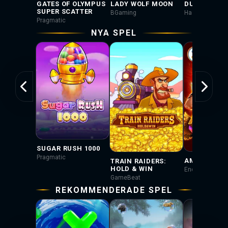
LADY WOLF MOON
GATES OF OLYMPUS
DUEL AT DA
SUPER SCATTER
BGaming
Hacksaw
Pragmatic
NYA SPEL
SUGAR RUSH 1000
Pragmatic
AMAZONS R
TRAIN RAIDERS:
HOLD & WIN
Endorphina
GameBeat
REKOMMENDERADE SPEL