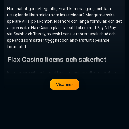
Hur snabbt går det egentligen att komma igang, och kan
uttag landa lika smidigt som insattningar? Manga svenska
spelare vill slippa konton, losenord och langa formulär, och det
ar precis dar Flax Casino placerar sitt fokus med Pay N Play
via Swish och Trustly, svensk licens, ett brett spelutbud och
spelstod som satter trygghet och ansvarsfullt spelande i
forarsatet.
Flax Casino licens och sakerhet
For den som vill spela med lugn i magen handlar mycket om
vad som finns i bakgrunden: tydliga regler, kontrollerad drift
Visa mer
och teknik som skyddar bade pengar och personuppgifter. Pa
Flax Casino ar upplagget byggt for svenska spelare, vilket i
praktiken betyder att spelet ligger inom svenska ramar och
att plattformen behover leva upp till krav pa rattvisa spel,
dataskydd och ansvarsverktyg.
LICENSTYP
TILLSYNS