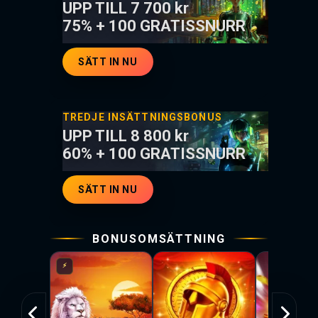
UPP TILL 7 700 kr
75% + 100 GRATISSNURR
SÄTT IN NU
TREDJE INSÄTTNINGSBONUS
UPP TILL 8 800 kr
60% + 100 GRATISSNURR
SÄTT IN NU
BONUSOMSÄTTNING
⚡